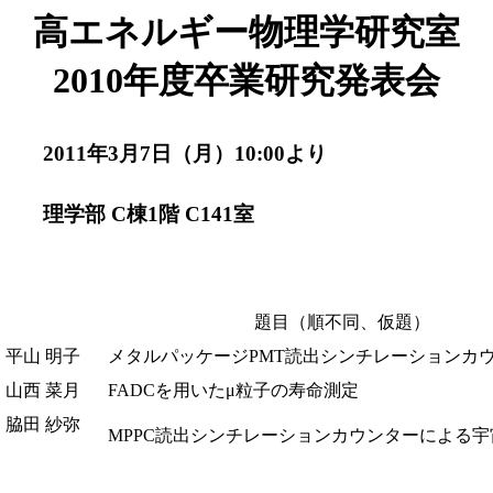
高エネルギー物理学研究室
2010年度卒業研究発表会
2011年3月7日（月）10:00より
理学部 C棟1階 C141室
題目（順不同、仮題）
· 平山 明子
メタルパッケージPMT読出シンチレーションカ
· 山西 菜月
FADCを用いたμ粒子の寿命測定
· 脇田 紗弥
MPPC読出シンチレーションカウンターによる