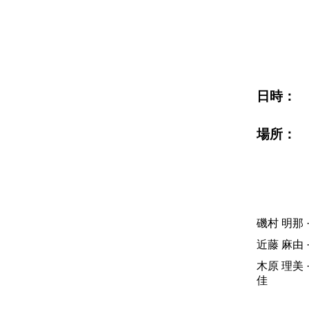
日時：
場所：
磯村 明那 
近藤 麻由 
木原 理美 
佳